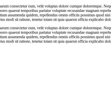
 harum consectetur eum, velit voluptas dolore cumque doloremque. Neque
porro quaerat temporibus pariatur voluptate recusandae magnam reprehe
sentium assumenda quidem, repellendus omnis officiis possimus quod nisi 
 modi sit ratione, tenetur totam sit quia quaerat officia explicabo dol
 harum consectetur eum, velit voluptas dolore cumque doloremque. Neque
porro quaerat temporibus pariatur voluptate recusandae magnam reprehe
sentium assumenda quidem, repellendus omnis officiis possimus quod nisi 
 modi sit ratione, tenetur totam sit quia quaerat officia explicabo dol